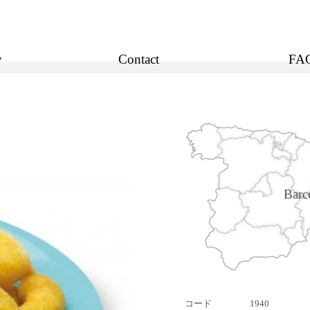
y
Contact
FA
Barc
コード
1940