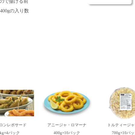
ので揚げる前
00gの入り数
ロンレボサード
アニージャ・ロマーナ
トルティージャ7
1kg×4パック
400g×10パック
700g×10パ