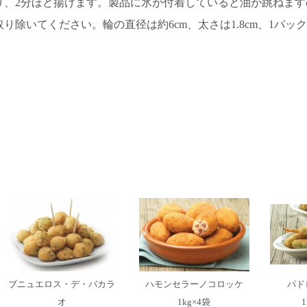
り、2分ほど揚げます。製品に氷が付着していると油が跳ねます
り除いてください。輪の直径は約6cm、太さは1.8cm、1パック4
ブニュエロス・デ・バカラ
ハモンセラーノコロッケ
パド
オ
1kg×4袋