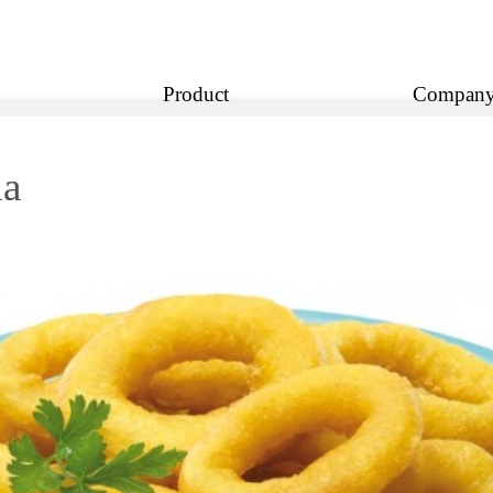
Product
Compan
na