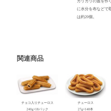
カリカリの蓋を作
に水分を布などで取
は約20個。
関連商品
チョコ入りチューロス
チューロス
240g×18パック
27g×148本