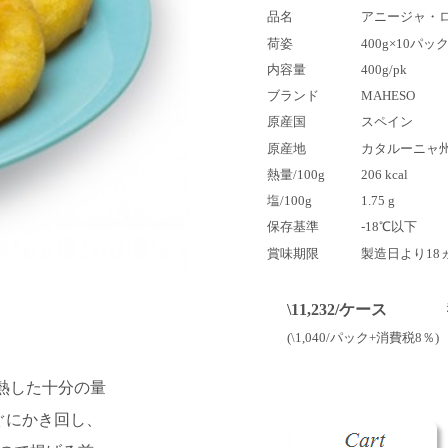
品名
アニージャ・
荷姿
400g×10パッ
内容量
400g/pk
ブランド
MAHESO
原産国
スペイン
原産地
カタルーニャ
熱量/100g
206 kcal
塩/100g
1.75 g
保存基準
-18℃以下
賞味期限
製造日より18
\11,232/ケース
(\1,040/パック+消費税8％)
に熱した十分の量
ぐにかき回し、